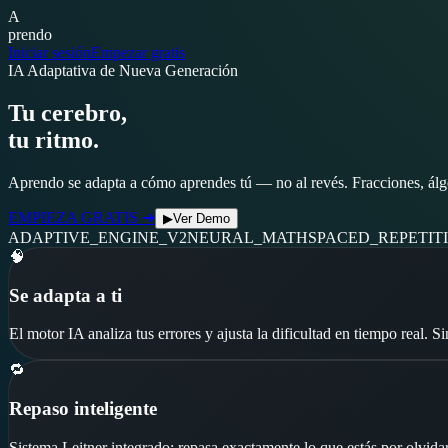
A
prendo
Iniciar sesión
Empezar gratis
IA Adaptativa de Nueva Generación
Tu cerebro,
tu ritmo.
Aprendo se adapta a cómo aprendes tú — no al revés. Fracciones, álge
EMPIEZA GRATIS ➔
▶
Ver Demo
ADAPTIVE_ENGINE_V2
NEURAL_MATH
SPACED_REPETIT
🧠
Se adapta a ti
El motor IA analiza tus errores y ajusta la dificultad en tiempo real. 
🔁
Repaso inteligente
Sistema Leitner integrado: repasa exactamente lo que estás por olvida